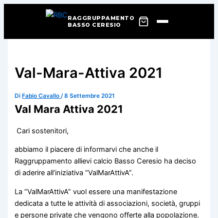
RAGGRUPPAMENTO
BASSO CERESIO
Vai
al
contenuto
Val-Mara-Attiva 2021
Di
Fabio Cavallo
/
8 Settembre 2021
Val Mara Attiva 2021
Cari sostenitori,
abbiamo il piacere di informarvi che anche il
Raggruppamento allievi calcio Basso Ceresio ha deciso
di aderire all’iniziativa “ValMarAttivA”.
La “ValMarAttivA” vuol essere una manifestazione
dedicata a tutte le attività di associazioni, società, gruppi
e persone private che vengono offerte alla popolazione.