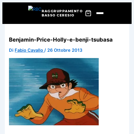
RAGGRUPPAMENTO
BASSO CERESIO
Vai
al
Benjamin-Price-Holly-e-benji-tsubasa
contenuto
Di
Fabio Cavallo
/
26 Ottobre 2013