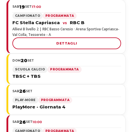
19
SAB
SET
17:00
CAMPIONATO
PROGRAMMATA
FC Stella Capriasca
RBC B
vs
Allievi B livello 2 | RBC Basso Ceresio · Arena Sportiva Capriasca-
Val Colla, Tesserete - A
DETTAGLI
20
DOM
SET
SCUOLA CALCIO
PROGRAMMATA
TBSC + TBS
26
SAB
SET
PLAY-MORE
PROGRAMMATA
PlayMore - Giornata 4
26
SAB
SET
10:00
CAMPIONATO
PROGRAMMATA