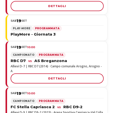
DETTAGLI
19
SAB
SET
PLAY-MORE
PROGRAMMATA
PlayMore - Giornata 3
19
SAB
SET
10:00
CAMPIONATO
PROGRAMMATA
RBC D7
AS Breganzona
vs
Allievi D-7 | RBC D7 (2014) · Campo comunale Arogno, Arogno -
A
DETTAGLI
19
SAB
SET
10:00
CAMPIONATO
PROGRAMMATA
FC Stella Capriasca 2
RBC D9-2
vs
Allievi D-9 | RBC D9-2 (2013) · Arena Sportiva Capriasca-Val Colla,