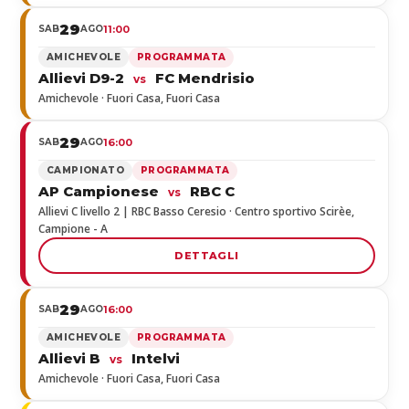
29
SAB
AGO
11:00
AMICHEVOLE
PROGRAMMATA
Allievi D9-2
FC Mendrisio
vs
Amichevole · Fuori Casa, Fuori Casa
29
SAB
AGO
16:00
CAMPIONATO
PROGRAMMATA
AP Campionese
RBC C
vs
Allievi C livello 2 | RBC Basso Ceresio · Centro sportivo Scirèe,
Campione - A
DETTAGLI
29
SAB
AGO
16:00
AMICHEVOLE
PROGRAMMATA
Allievi B
Intelvi
vs
Amichevole · Fuori Casa, Fuori Casa