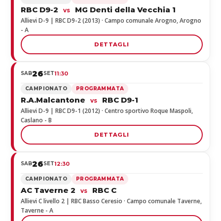
RBC D9-2
MG Denti della Vecchia 1
vs
Allievi D-9 | RBC D9-2 (2013) · Campo comunale Arogno, Arogno
- A
DETTAGLI
26
SAB
SET
11:30
CAMPIONATO
PROGRAMMATA
R.A.Malcantone
RBC D9-1
vs
Allievi D-9 | RBC D9-1 (2012) · Centro sportivo Roque Maspoli,
Caslano - B
DETTAGLI
26
SAB
SET
12:30
CAMPIONATO
PROGRAMMATA
AC Taverne 2
RBC C
vs
Allievi C livello 2 | RBC Basso Ceresio · Campo comunale Taverne,
Taverne - A