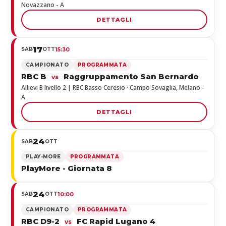
Novazzano - A
DETTAGLI
17
SAB
OTT
15:30
CAMPIONATO
PROGRAMMATA
RBC B
Raggruppamento San Bernardo
vs
Allievi B livello 2 | RBC Basso Ceresio · Campo Sovaglia, Melano -
A
DETTAGLI
24
SAB
OTT
PLAY-MORE
PROGRAMMATA
PlayMore - Giornata 8
24
SAB
OTT
10:00
CAMPIONATO
PROGRAMMATA
RBC D9-2
FC Rapid Lugano 4
vs