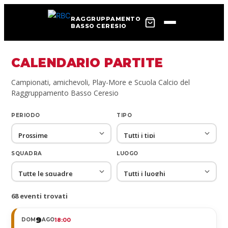
RAGGRUPPAMENTO
BASSO CERESIO
CALENDARIO PARTITE
Campionati, amichevoli, Play-More e Scuola Calcio del
Raggruppamento Basso Ceresio
PERIODO
TIPO
SQUADRA
LUOGO
68 eventi trovati
9
DOM
AGO
18:00