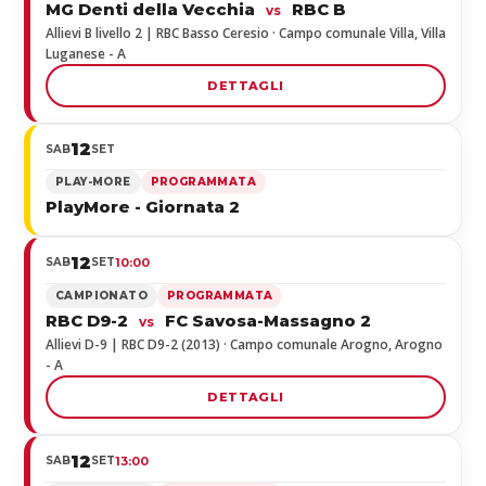
MG Denti della Vecchia
RBC B
vs
Allievi B livello 2 | RBC Basso Ceresio · Campo comunale Villa, Villa
Luganese - A
DETTAGLI
12
SAB
SET
PLAY-MORE
PROGRAMMATA
PlayMore - Giornata 2
12
SAB
SET
10:00
CAMPIONATO
PROGRAMMATA
RBC D9-2
FC Savosa-Massagno 2
vs
Allievi D-9 | RBC D9-2 (2013) · Campo comunale Arogno, Arogno
- A
DETTAGLI
12
SAB
SET
13:00