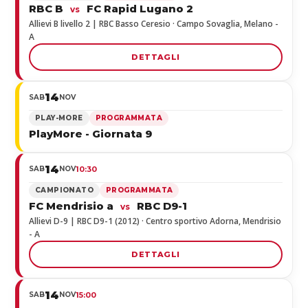
RBC B
FC Rapid Lugano 2
vs
Allievi B livello 2 | RBC Basso Ceresio · Campo Sovaglia, Melano -
A
DETTAGLI
14
SAB
NOV
PLAY-MORE
PROGRAMMATA
PlayMore - Giornata 9
14
SAB
NOV
10:30
CAMPIONATO
PROGRAMMATA
FC Mendrisio a
RBC D9-1
vs
Allievi D-9 | RBC D9-1 (2012) · Centro sportivo Adorna, Mendrisio
- A
DETTAGLI
14
SAB
NOV
15:00