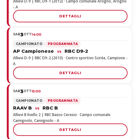
Allievi D-9 | RBC D9-1 (2012) · Campo comunale Arogno, Arogno
- A
DETTAGLI
3
SAB
OTT
14:00
CAMPIONATO
PROGRAMMATA
AP Campionese
RBC D9-2
vs
Allievi D-9 | RBC D9-2 (2013) · Centro sportivo Scirèe, Campione -
A
DETTAGLI
3
SAB
OTT
15:00
CAMPIONATO
PROGRAMMATA
RAAV B
RBC B
vs
Allievi B livello 2 | RBC Basso Ceresio · Campo comunale
Camignolo, Camignolo - A
DETTAGLI