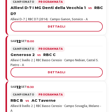
CAMPIONATO
PROGRAMMATA
Allievi D-7 I MG Denti della Vecchia 1
RBC
vs
D7
Allievi D-7 | RBC D7 (2014) · Campo Ganon, Sonvico - A
DETTAGLI
12
SAB
SET
15:00
CAMPIONATO
PROGRAMMATA
Generoso 2
RBC C
vs
Allievi C livello 2 | RBC Basso Ceresio · Campo Nebian, Castel S.
Pietro - A
DETTAGLI
12
SAB
SET
15:30
CAMPIONATO
PROGRAMMATA
RBC B
AC Taverne
vs
Allievi B livello 2 | RBC Basso Ceresio · Campo Sovaglia, Melano -
A