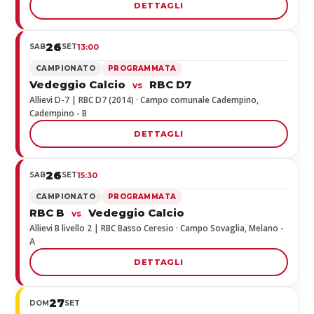
DETTAGLI
26
SAB
SET
13:00
CAMPIONATO
PROGRAMMATA
Vedeggio Calcio
RBC D7
vs
Allievi D-7 | RBC D7 (2014) · Campo comunale Cadempino,
Cadempino - B
DETTAGLI
26
SAB
SET
15:30
CAMPIONATO
PROGRAMMATA
RBC B
Vedeggio Calcio
vs
Allievi B livello 2 | RBC Basso Ceresio · Campo Sovaglia, Melano -
A
DETTAGLI
27
DOM
SET