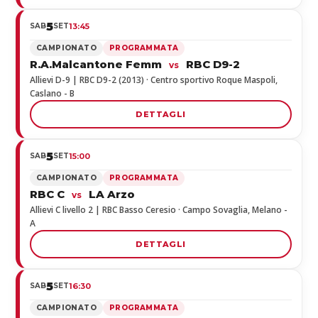
5
SAB
SET
13:45
CAMPIONATO
PROGRAMMATA
R.A.Malcantone Femm
RBC D9-2
vs
Allievi D-9 | RBC D9-2 (2013) · Centro sportivo Roque Maspoli,
Caslano - B
DETTAGLI
5
SAB
SET
15:00
CAMPIONATO
PROGRAMMATA
RBC C
LA Arzo
vs
Allievi C livello 2 | RBC Basso Ceresio · Campo Sovaglia, Melano -
A
DETTAGLI
5
SAB
SET
16:30
CAMPIONATO
PROGRAMMATA