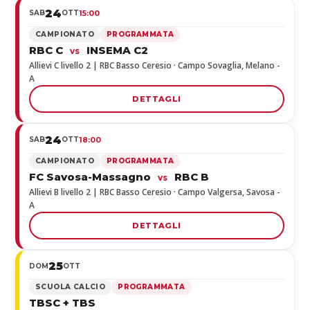
24
SAB
OTT
15:00
CAMPIONATO
PROGRAMMATA
RBC C
INSEMA C2
vs
Allievi C livello 2 | RBC Basso Ceresio · Campo Sovaglia, Melano -
A
DETTAGLI
24
SAB
OTT
18:00
CAMPIONATO
PROGRAMMATA
FC Savosa-Massagno
RBC B
vs
Allievi B livello 2 | RBC Basso Ceresio · Campo Valgersa, Savosa -
A
DETTAGLI
25
DOM
OTT
SCUOLA CALCIO
PROGRAMMATA
TBSC + TBS