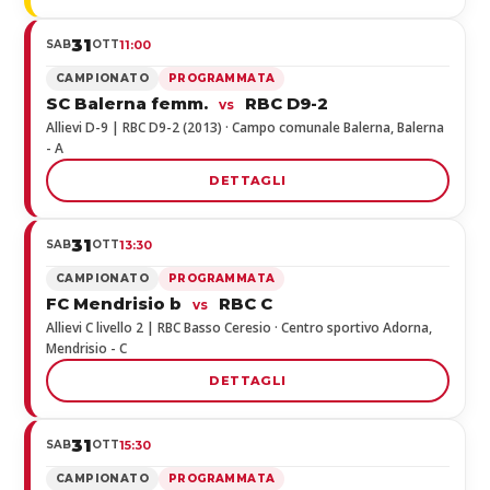
31
SAB
OTT
11:00
CAMPIONATO
PROGRAMMATA
SC Balerna femm.
RBC D9-2
vs
Allievi D-9 | RBC D9-2 (2013) · Campo comunale Balerna, Balerna
- A
DETTAGLI
31
SAB
OTT
13:30
CAMPIONATO
PROGRAMMATA
FC Mendrisio b
RBC C
vs
Allievi C livello 2 | RBC Basso Ceresio · Centro sportivo Adorna,
Mendrisio - C
DETTAGLI
31
SAB
OTT
15:30
CAMPIONATO
PROGRAMMATA