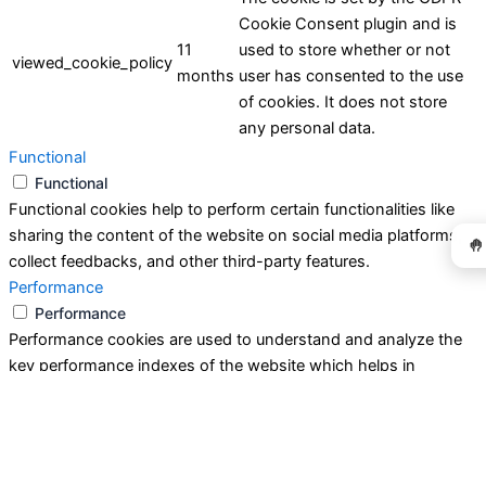
Cookie Consent plugin and is
11
used to store whether or not
viewed_cookie_policy
months
user has consented to the use
of cookies. It does not store
any personal data.
Functional
Functional
Functional cookies help to perform certain functionalities like
sharing the content of the website on social media platforms,
🤚
collect feedbacks, and other third-party features.
Performance
Performance
Performance cookies are used to understand and analyze the
key performance indexes of the website which helps in
delivering a better user experience for the visitors.
Analytics
Analytics
Analytical cookies are used to understand how visitors interact