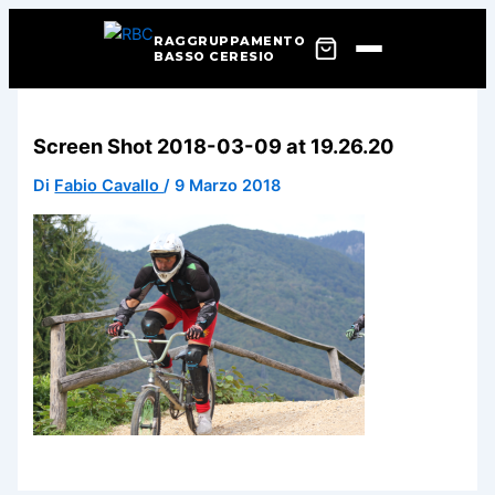
RAGGRUPPAMENTO
BASSO CERESIO
Vai
al
Screen Shot 2018-03-09 at 19.26.20
contenuto
Di
Fabio Cavallo
/
9 Marzo 2018