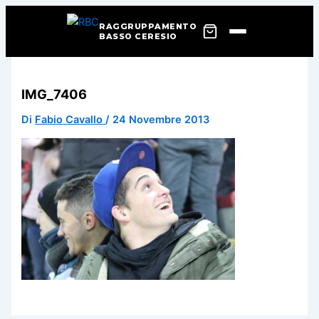
RAGGRUPPAMENTO
BASSO CERESIO
Vai
al
IMG_7406
contenuto
Di
Fabio Cavallo
/
24 Novembre 2013