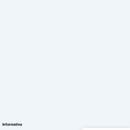
LEO - RBC Assistant
Online
Informativa