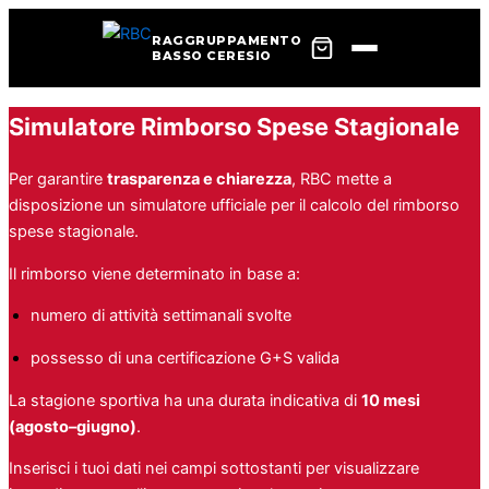
RAGGRUPPAMENTO
BASSO CERESIO
Vai
Simulatore Rimborso Spese Stagionale
al
contenuto
Per garantire
trasparenza e chiarezza
, RBC mette a
disposizione un simulatore ufficiale per il calcolo del rimborso
spese stagionale.
Il rimborso viene determinato in base a:
numero di attività settimanali svolte
possesso di una certificazione G+S valida
La stagione sportiva ha una durata indicativa di
10 mesi
(agosto–giugno)
.
Inserisci i tuoi dati nei campi sottostanti per visualizzare