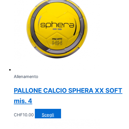
Allenamento
PALLONE CALCIO SPHERA XX SOFT
mis. 4
Questo
CHF
10.00
Scegli
prodotto
ha