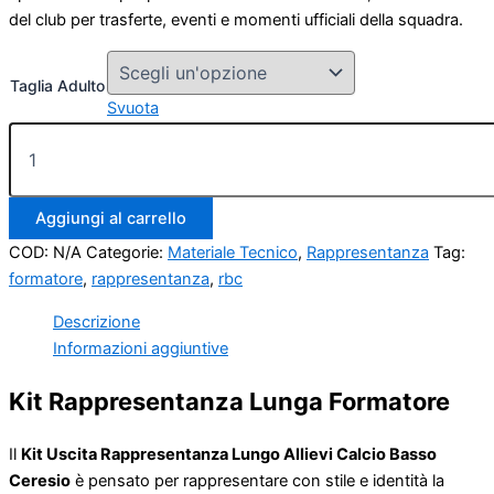
del club per trasferte, eventi e momenti ufficiali della squadra.
Taglia Adulto
Svuota
Kit
Rappresentanza
Lungo
Formatore
Aggiungi al carrello
quantità
COD:
N/A
Categorie:
Materiale Tecnico
,
Rappresentanza
Tag:
formatore
,
rappresentanza
,
rbc
Descrizione
Informazioni aggiuntive
Kit Rappresentanza Lunga Formatore
Il
Kit Uscita Rappresentanza Lungo Allievi Calcio Basso
Ceresio
è pensato per rappresentare con stile e identità la