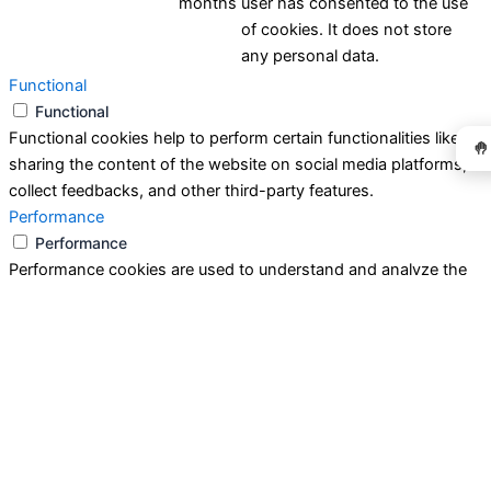
months
user has consented to the use
of cookies. It does not store
any personal data.
Functional
Functional
Functional cookies help to perform certain functionalities like
🤚
sharing the content of the website on social media platforms,
collect feedbacks, and other third-party features.
Performance
Performance
Performance cookies are used to understand and analyze the
key performance indexes of the website which helps in
delivering a better user experience for the visitors.
Analytics
Analytics
Analytical cookies are used to understand how visitors interact
with the website. These cookies help provide information on
metrics the number of visitors, bounce rate, traffic source, etc.
Advertisement