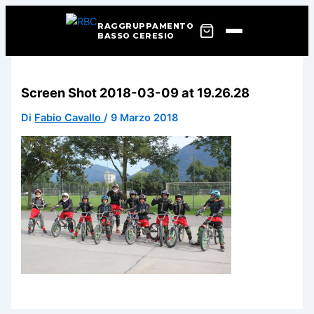
RAGGRUPPAMENTO
BASSO CERESIO
Vai
al
Screen Shot 2018-03-09 at 19.26.28
contenuto
Di
Fabio Cavallo
/
9 Marzo 2018